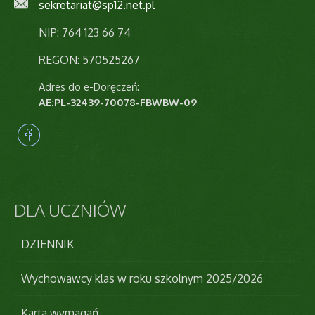
sekretariat@sp12.net.pl
NIP: 764 123 66 74
REGON: 570525267
Adres do e-Doręczeń:
AE:PL-32439-70078-FBWBW-09
DLA
UCZNIÓW
DZIENNIK
Wychowawcy klas w roku szkolnym 2025/2026
Karta wymagań