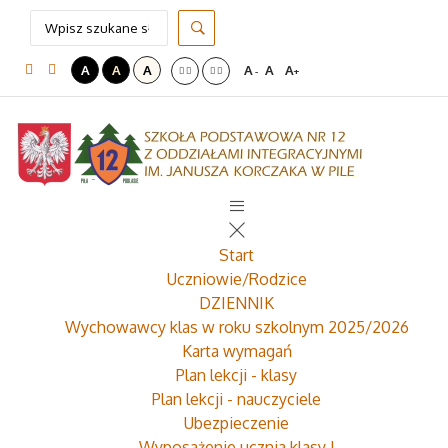
A
A
A
A
A
A
-
+
Start
Uczniowie/Rodzice
DZIENNIK
Wychowawcy klas w roku szkolnym 2025/2026
Karta wymagań
Plan lekcji - klasy
Plan lekcji - nauczyciele
Ubezpieczenie
Wyposażenie ucznia klasy I