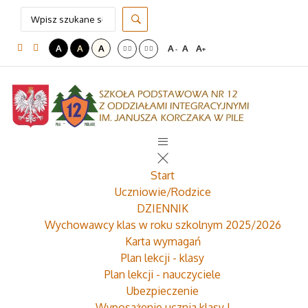
A
A
A
A
A
A
-
+
Start
Uczniowie/Rodzice
DZIENNIK
Wychowawcy klas w roku szkolnym 2025/2026
Karta wymagań
Plan lekcji - klasy
Plan lekcji - nauczyciele
Ubezpieczenie
Wyposażenie ucznia klasy I