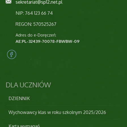
sekretariat@sp12.net.pl
NIP: 764 123 66 74
REGON: 570525267
Adres do e-Doręczeń:
AE:PL-32439-70078-FBWBW-09
DLA
UCZNIÓW
DZIENNIK
Wychowawcy klas w roku szkolnym 2025/2026
Karta wymagań