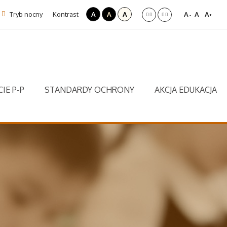
Tryb nocny
Kontrast
A
A
A
A
A
A
-
+
IE P-P
STANDARDY OCHRONY
AKCJA EDUKACJA