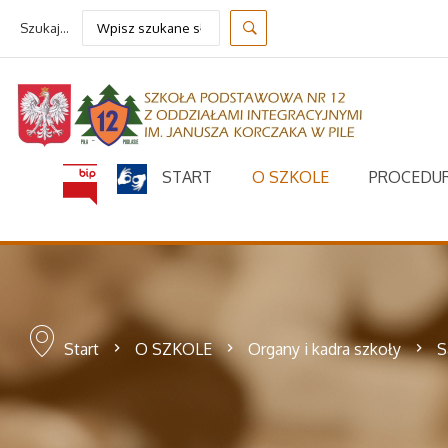
Szukaj...
START
O SZKOLE
PROCEDUR
Start
O SZKOLE
Organy i kadra szkoły
S