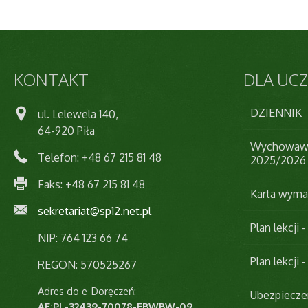
KONTAKT
DLA
UCZ
DZIENNIK
ul. Lelewela 140,
64-920 Piła
Wychowawcy
Telefon: +48 67 215 81 48
2025/2026
Faks: +48 67 215 81 48
Karta wym
sekretariat@sp12.net.pl
Plan lekcji -
NIP: 764 123 66 74
Plan lekcji 
REGON: 570525267
Adres do e-Doręczeń:
Ubezpiecze
AE:PL-32439-70078-FBWBW-09