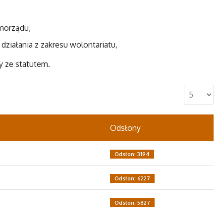
morządu,
iałania z zakresu wolontariatu,
y ze statutem.
Odsłony
Odsłon: 3194
Odsłon: 6227
Odsłon: 5827