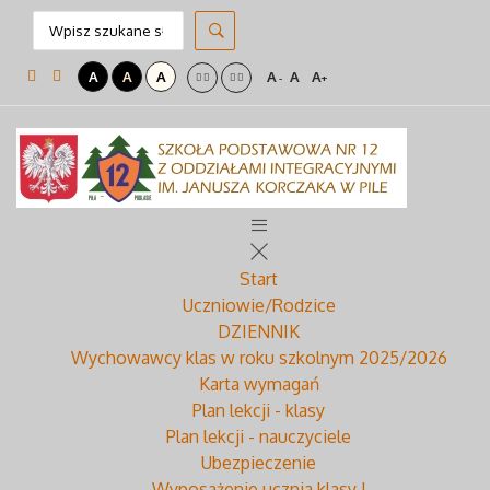
A
A
A
A
A
A
-
+
Start
Uczniowie/Rodzice
DZIENNIK
Wychowawcy klas w roku szkolnym 2025/2026
Karta wymagań
Plan lekcji - klasy
Plan lekcji - nauczyciele
Ubezpieczenie
Wyposażenie ucznia klasy I